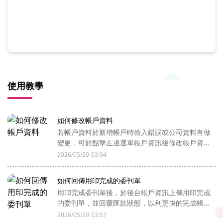
使用教學
如何修改帳戶資料
若帳戶資料於新增帳戶時輸入錯誤或公司資料有做
變更，可於點擊左邊選單帳戶資訊後修改帳戶資
料。
2026/05/20 03:04
如何回傳用印完成的委刊單
用印完成委刊單後，於後台帳戶資訊上傳用印完成
的委刊單，並回覆匯款狀態，以利更快的完成帳戶
儲值作業
2026/05/20 03:57