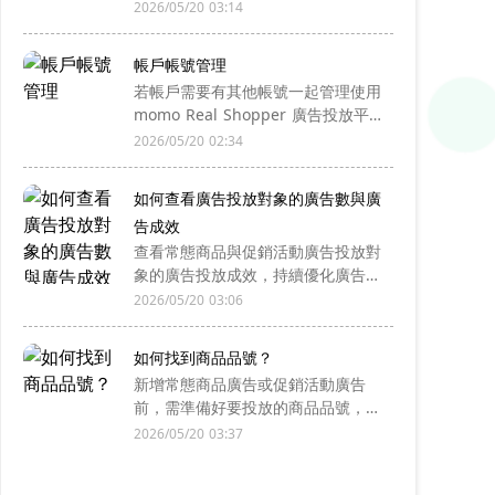
輯頁下載每日報表後查看。
2026/05/20 03:14
帳戶帳號管理
若帳戶需要有其他帳號一起管理使用
momo Real Shopper 廣告投放平
台，可將其他帳號新增至帳號管理。
2026/05/20 02:34
如何查看廣告投放對象的廣告數與廣
告成效
查看常態商品與促銷活動廣告投放對
象的廣告投放成效，持續優化廣告以
達成廣告投放目的。
2026/05/20 03:06
如何找到商品品號？
新增常態商品廣告或促銷活動廣告
前，需準備好要投放的商品品號，在
新增廣告時輸入商品品號以利系統抓
2026/05/20 03:37
取商品資訊