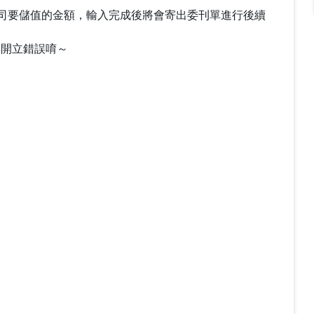
貴司要儲值的金額，輸入完成後將會寄出委刊單進行後續
票開立錯誤唷～